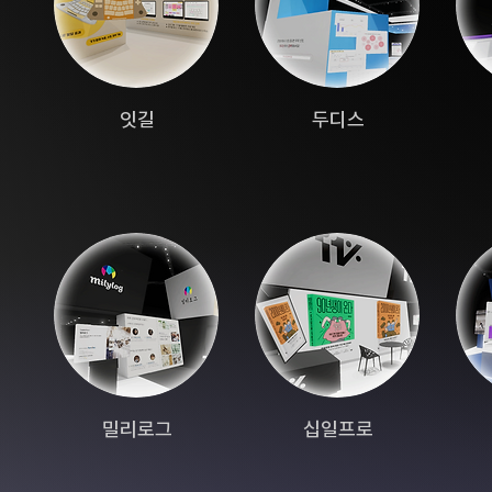
잇길
두디스
밀리로그
십일프로