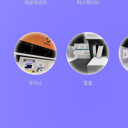
제로퍼센트
​퍼스펙티브
루커스
플룸