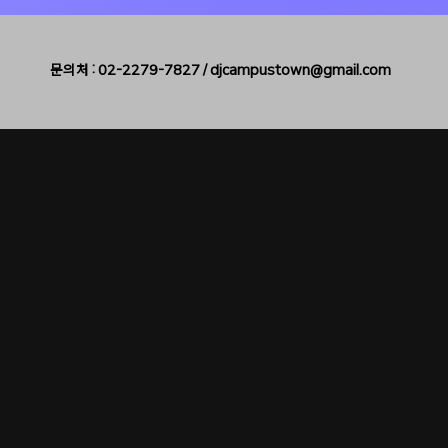
문의처 : 02-2279-7827 /
djcampustown@gmail.com