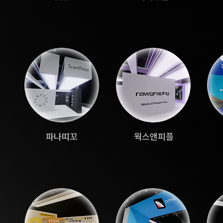
파나띠꼬
​웍스앤피플