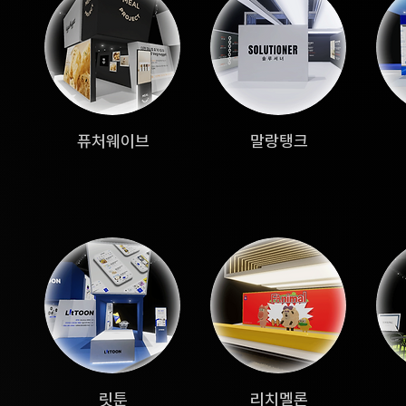
퓨처웨이브
말랑탱크
릿툰
리치멜론