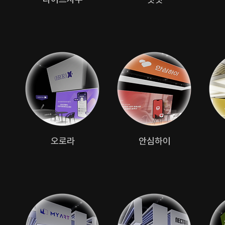
​오로라
안심하이