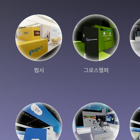
펍시
그로스헬퍼