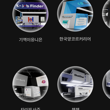
한국앙코르커리어
기역이응니은
​타이트사주
​챗챗