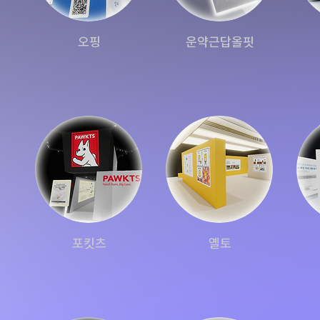
오핑
운약근답올핏
포킷츠
옐토