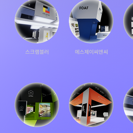
스크램블러
에스제이씨앤씨